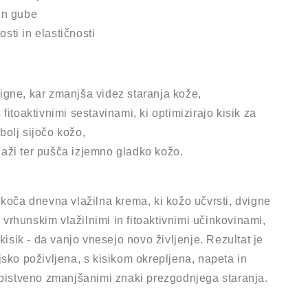
 in gube
osti in elastičnosti
vigne, kar zmanjša videz staranja kože,
s fitoaktivnimi sestavinami, ki optimizirajo kisik za
 bolj sijočo kožo,
laži ter pušča izjemno gladko kožo.
ekoča dnevna vlažilna krema, ki kožo učvrsti, dvigne
 z vrhunskim vlažilnimi in fitoaktivnimi učinkovinami,
 kisik - da vanjo vnesejo novo življenje. Rezultat je
jsko poživljena, s kisikom okrepljena, napeta in
 bistveno zmanjšanimi znaki prezgodnjega staranja.