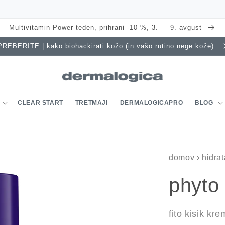
Multivitamin Power teden, prihrani -10 %, 3. — 9. avgust
PREBERITE | kako biohackirati kožo (in vašo rutino nege kože)
CLEAR START
TRETMAJI
DERMALOGICAPRO
BLOG
domov
›
hidra
phyto
fito kisik kr