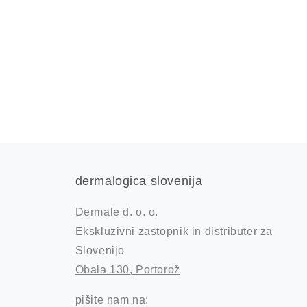
dermalogica slovenija
Dermale d. o. o.
Ekskluzivni zastopnik in distributer za
Slovenijo
Obala 130, Portorož
pišite nam na: