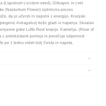
a (Ligustrum Lucidum seed), Glikogen, in cvet
ke (Nasturtium Flower) optimizira proces
že, da jo učvrsti in napolni z energijo. Kranjski
togenic Astragalus) kožo gladi in napenja. Skvalan
lenjavne gobe Luffa Root krepijo. Kamelija, (Rose of
a z antioksidanti pomirja in povečuje odpornost
e po 1 tednu videti bolj čvrsta in napeta.