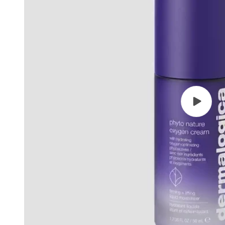
Predvajaj
videoposn