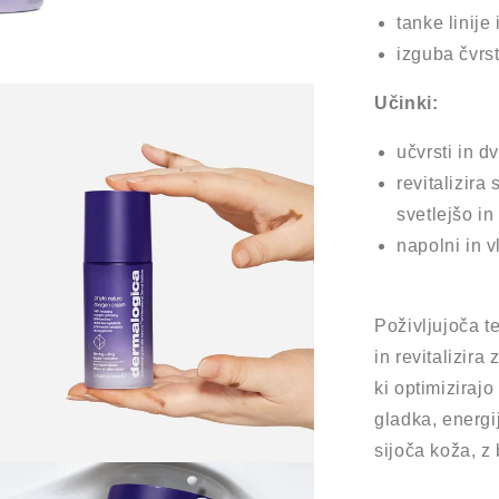
tanke linije
izguba čvrst
Učinki:
učvrsti in d
revitalizira 
svetlejšo in
napolni in v
Poživljujoča t
in revitalizira
ki optimizirajo
gladka, energi
sijoča koža, z
ostne