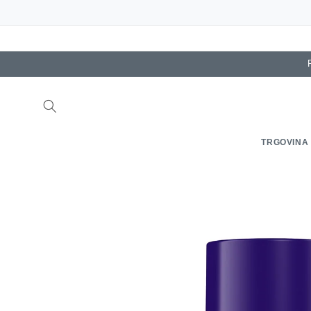
Preskoči
na
vsebino
TRGOVINA
Preskoči
na
informacije
o izdelku