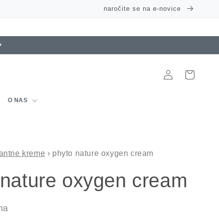
naročite se na e-novice
Prijava
Košarica
O NAS
tantne kreme
›
phyto nature oxygen cream
 nature oxygen cream
ema