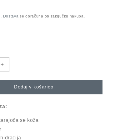
m.
Dostava
se obračuna ob zaključku nakupa.
Povečaj
količino
za
izdelek
Dodaj v košarico
phyto
nature
oxygen
za:
cream
tarajoča se koža
e
hidracija