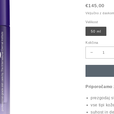
Redna
€145,00
cena
Vključno z davko
Velikost
50 ml
Količina
Pomanjšaš
količino
za
izdelek
phyto
nature
oxygen
Priporočamo 
cream
prezgodaj s
vse tipi kož
suhost in de