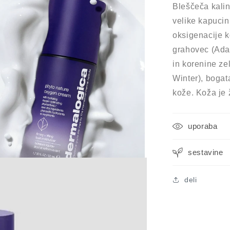
Bleščeča kalin
velike kapucin
m
oksigenacije ko
grahovec (Adap
in korenine ze
Winter), bogat
kože. Koža je ž
uporaba
sestavine
ostne
deli
m