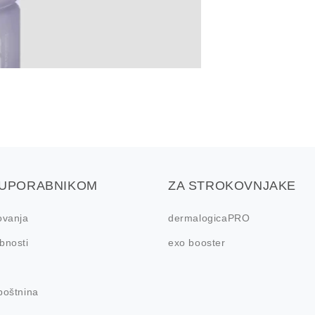
UPORABNIKOM
ZA STROKOVNJAKE
ovanja
dermalogicaPRO
bnosti
exo booster
poštnina