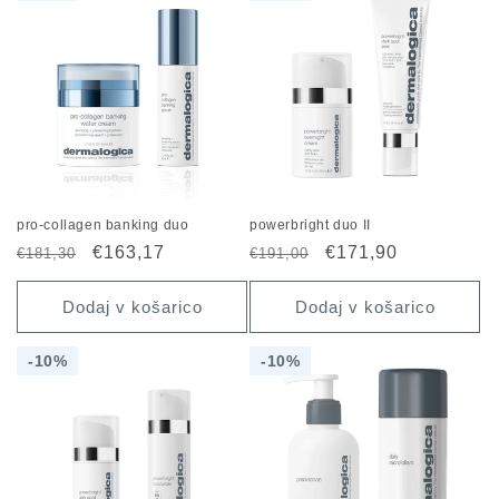
:
pro-collagen banking duo
powerbright duo II
Redna
Znižana
€163,17
Redna
Znižana
€171,90
€181,30
€191,00
cena
cena
cena
cena
Dodaj v košarico
Dodaj v košarico
10%
10%
10%
10%