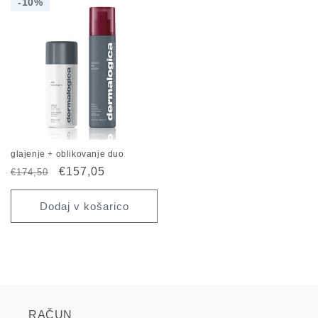
10%
10%
glajenje + oblikovanje duo
Redna
Znižana
€157,05
€174,50
cena
cena
Dodaj v košarico
RAČUN