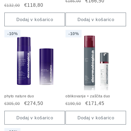
Redna
Znižana
€166,50
€185,00
Redna
Znižana
€118,80
€132,00
cena
cena
cena
cena
Dodaj v košarico
Dodaj v košarico
10%
10%
10%
10%
phyto nature duo
oblikovanje + zaščita duo
Redna
Znižana
€274,50
Redna
Znižana
€171,45
€305,00
€190,50
cena
cena
cena
cena
Dodaj v košarico
Dodaj v košarico