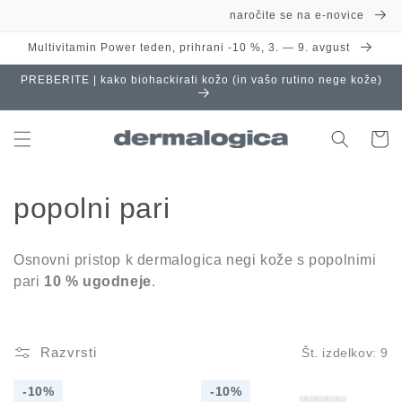
Preskoči
naročite se na e-novice
na
vsebino
Multivitamin Power teden, prihrani -10 %, 3. — 9. avgust
PREBERITE | kako biohackirati kožo (in vašo rutino nege kože)
Košaric
Z
popolni pari
b
Osnovni pristop k dermalogica negi kože s popolnimi
i
pari
10 % ugodneje
.
r
k
Razvrsti
Št. izdelkov: 9
a
10%
10%
10%
10%