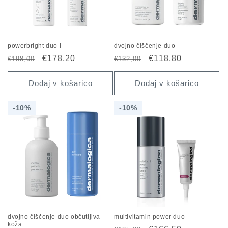
powerbright duo I
dvojno čiščenje duo
Redna
Znižana
€178,20
Redna
Znižana
€118,80
€198,00
€132,00
cena
cena
cena
cena
Dodaj v košarico
Dodaj v košarico
10%
10%
10%
10%
dvojno čiščenje duo občutljiva
multivitamin power duo
koža