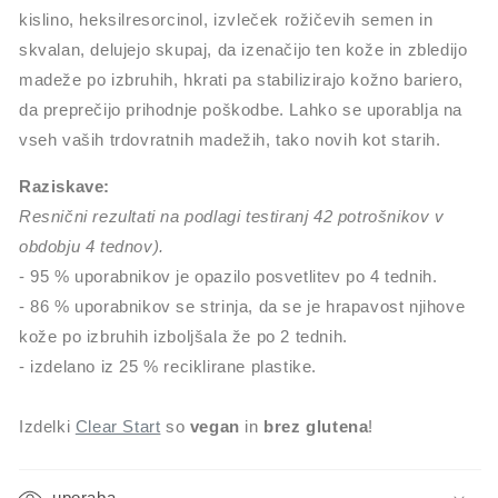
kislino, heksilresorcinol, izvleček rožičevih semen in
skvalan, delujejo skupaj, da izenačijo ten kože in zbledijo
madeže po izbruhih, hkrati pa stabilizirajo kožno bariero,
da preprečijo prihodnje poškodbe. Lahko se uporablja na
vseh vaših trdovratnih madežih, tako novih kot starih.
Raziskave:
Resnični rezultati na podlagi testiranj 42 potrošnikov v
obdobju 4 tednov).
- 95 % uporabnikov je opazilo posvetlitev po 4 tednih.
- 86 % uporabnikov se strinja, da se je hrapavost njihove
kože po izbruhih izboljšala že po 2 tednih.
- izdelano iz 25 % reciklirane plastike.
Izdelki
Clear Start
so
vegan
in
brez glutena
!
uporaba