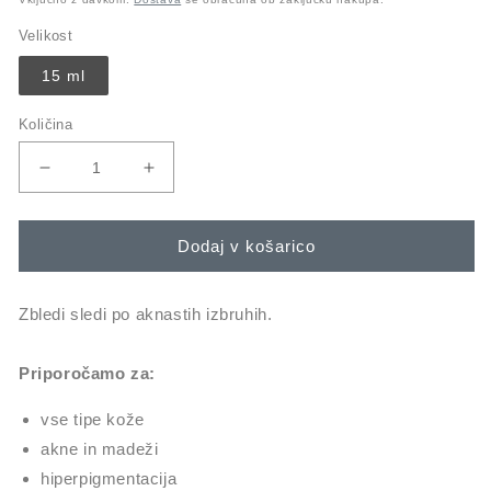
Velikost
15 ml
Količina
Pomanjšaš
Povečaj
količino
količino
za
za
izdelek
izdelek
Dodaj v košarico
post-
post-
breakout
breakout
fix
fix
Zbledi sledi po aknastih izbruhih.
Priporočamo za:
vse tipe kože
akne in madeži
hiperpigmentacija