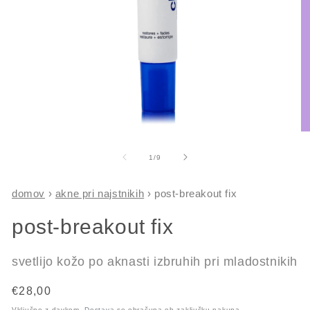
Predstavnostne
Pr
vsebine
vs
1
2
od
1
/
9
odprite
od
v
v
modalnem
m
domov
›
akne pri najstnikih
›
post-breakout fix
načinu
na
post-breakout fix
svetlijo kožo po aknasti izbruhih pri mladostnikih
Redna
€28,00
cena
Vključno z davkom.
Dostava
se obračuna ob zaključku nakupa.