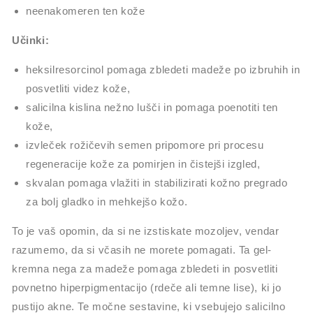
neenakomeren ten kože
Učinki:
heksilresorcinol pomaga zbledeti madeže po izbruhih in
posvetliti videz kože,
salicilna kislina nežno lušči in pomaga poenotiti ten
kože,
izvleček rožičevih semen pripomore pri procesu
regeneracije kože za pomirjen in čistejši izgled,
skvalan pomaga vlažiti in stabilizirati kožno pregrado
za bolj gladko in mehkejšo kožo.
To je vaš opomin, da si ne izstiskate mozoljev, vendar
razumemo, da si včasih ne morete pomagati. Ta gel-
kremna nega za madeže pomaga zbledeti in posvetliti
povnetno hiperpigmentacijo (rdeče ali temne lise), ki jo
pustijo akne. Te močne sestavine, ki vsebujejo salicilno