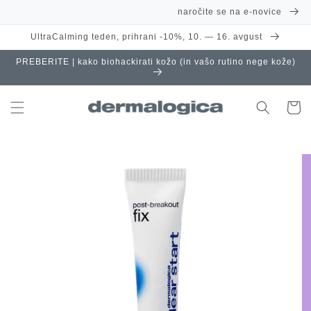
Preskoči
naročite se na e-novice
na
vsebino
UltraCalming teden, prihrani -10%, 10. — 16. avgust
PREBERITE | kako biohackirati kožo (in vašo rutino nege kože)
Košaric
Preskoči
na
informacije
o izdelku