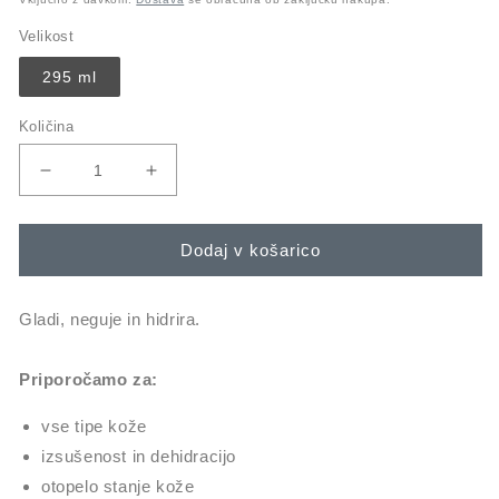
Velikost
295 ml
Količina
Pomanjšaš
Povečaj
količino
količino
za
za
izdelek
izdelek
Dodaj v košarico
body
body
hydrating
hydrating
cream
cream
Gladi, neguje in hidrira.
Priporočamo za:
vse tipe kože
izsušenost in dehidracijo
otopelo stanje kože