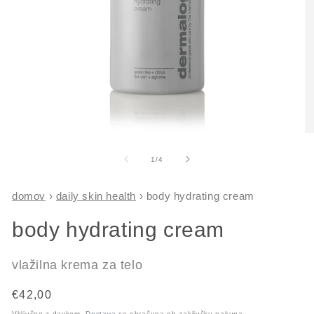
Predstavnostne
Pr
vsebine
vs
1
2
od
1
/
4
odprite
od
v
v
modalnem
m
domov
›
daily skin health
›
body hydrating cream
načinu
na
body hydrating cream
vlažilna krema za telo
Redna
€42,00
cena
Vključno z davkom.
Dostava
se obračuna ob zaključku nakupa.