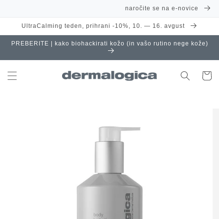
Preskoči
naročite se na e-novice
na
vsebino
UltraCalming teden, prihrani -10%, 10. — 16. avgust
PREBERITE | kako biohackirati kožo (in vašo rutino nege kože)
Košaric
Preskoči
na
informacije
o izdelku