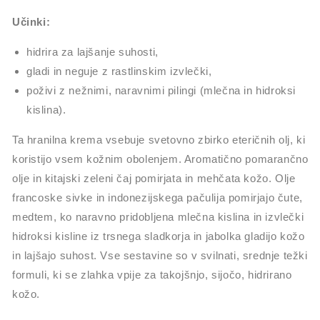
Učinki:
hidrira za lajšanje suhosti,
gladi in neguje z rastlinskim izvlečki,
poživi z nežnimi, naravnimi pilingi (mlečna in hidroksi
kislina).
Ta hranilna krema vsebuje svetovno zbirko eteričnih olj, ki
koristijo vsem kožnim obolenjem. Aromatično pomarančno
olje in kitajski zeleni čaj pomirjata in mehčata kožo. Olje
francoske sivke in indonezijskega pačulija pomirjajo čute,
medtem, ko naravno pridobljena mlečna kislina in izvlečki
hidroksi kisline iz trsnega sladkorja in jabolka gladijo kožo
in lajšajo suhost. Vse sestavine so v svilnati, srednje težki
formuli, ki se zlahka vpije za takojšnjo, sijočo, hidrirano
kožo.