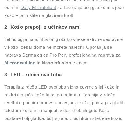
očmi in
Daily Microfoliant
za takojšnjo bolj gladko in sijočo
kožo – pomislite na glazirani krof!
2. Kožo prepoji z učinkovinami
Tehnologija nanoinfusion globoko vnese aktivne sestavine
v kožo, česar doma ne morete narediti. Uporablja se
naprava Dermalogica Pro Pen, profesionalna naprava za
Microneedling
in
Nanoinfusion
v enem.
3. LED - rdeča svetloba
Terapija z rdečo LED svetlobo vidno povrne sijaj kože in
razkrije sijočo kožo takoj po tretmaju. Terapija z rdečo
svetlobo podpira proces obnavljanja kože, pomaga zgladiti
teksturo kože in zmanjšati videz drobnih gub. Koža
postane bolj gladka, bolj sijoča, z učinkom steklene kože.