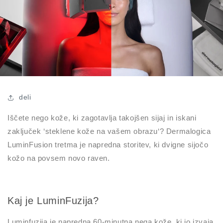
deli
Iščete nego kože, ki zagotavlja takojšen sijaj in iskani
zaključek ‘steklene kože na vašem obrazu‘? Dermalogica
LuminFusion tretma je napredna storitev, ki dvigne sijočo
kožo na povsem novo raven.
Kaj je LuminFuzija?
Luminfuzija je napredna 60-minutna nega kože, ki jo izvaja