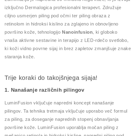
izključno Dermalogica profesionalni terapevt. Združuje
ciljno usmerjen piling pod očmi ter piling obraza z
retinolom in hidroksi kislino za zglajeno in obnovljeno
površino kože, tehnologijo
Nanoinfusion
, ki globoko
vnaša aktivne sestavine in terapijo z LED-rdečo svetlobo,
ki koži vidno povrne sijaj in brez zapletov zmanjšuje znake
staranja kože.
Trije koraki do takojšnjega sijaja!
1. Nanašanje različnih pilingov
LuminFusion vključuje napredni koncept nanašanje
pilingov. Ta tehnika tretmaja vključuje uporabo več formul
za piling, za doseganje naprednih stopenj obnavljanja
površine kože. LuminFusion uporablja močan piling z
mešanico retinola in hidroksi kisline, napredni piling pod