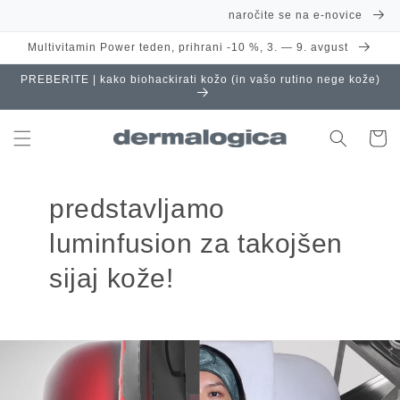
Preskoči
naročite se na e-novice
na
vsebino
Multivitamin Power teden, prihrani -10 %, 3. — 9. avgust
PREBERITE | kako biohackirati kožo (in vašo rutino nege kože)
Košaric
predstavljamo
luminfusion za takojšen
sijaj kože!