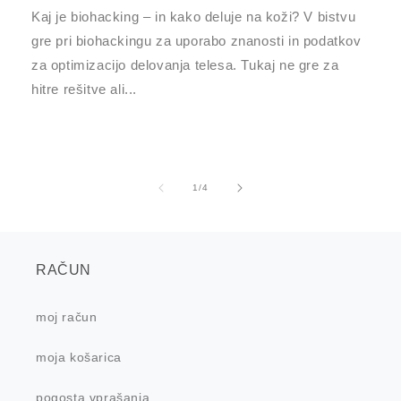
Kaj je biohacking – in kako deluje na koži? V bistvu
gre pri biohackingu za uporabo znanosti in podatkov
za optimizacijo delovanja telesa. Tukaj ne gre za
hitre rešitve ali...
od
1
/
4
RAČUN
moj račun
moja košarica
pogosta vprašanja