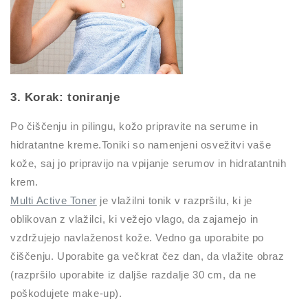
3. Korak: toniranje
Po čiščenju in pilingu, kožo pripravite na serume in
hidratantne kreme.Toniki so namenjeni osvežitvi vaše
kože, saj jo pripravijo na vpijanje serumov in hidratantnih
krem.
Multi Active Toner
je vlažilni tonik v razpršilu, ki je
oblikovan z vlažilci, ki vežejo vlago, da zajamejo in
vzdržujejo navlaženost kože. Vedno ga uporabite po
čiščenju. Uporabite ga večkrat čez dan, da vlažite obraz
(razpršilo uporabite iz daljše razdalje 30 cm, da ne
poškodujete make-up).