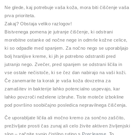
Ne glede, kaj potrebuje vaša koža, mora biti čiščenje vaša
prva prioriteta.
Zakaj? Obstaja veliko razlogov!
Bistvenega pomena je jutranje čiščenje, ki odstrani
morebitne ostanke od nočne nege in odmrle kožne celice,
ki so odpadle med spanjem. Za nočno nego se uporabljajo
bolj hranljive kreme, ki jih je potrebno odstraniti pred
jutranjo nego. Zvečer, pred spanjem se odstrani ličila in
vse ostale nečistoče, ki se čez dan nabirajo na vaši koži.
Če zanemarite ta korak je vaša koža dovzetna za
zamašitev in bakterije lahko potencialno uspevajo, kar
lahko povzroči neželene izbruhe. Tiste moteče izbokline
pod površino soobičajno posledica nepravilnega čiščenja.
Če uporabljate ličila ali močno kremo za sončno zaščito,
preživljate prosti čas zunaj ali celo živite aktiven življenjski
slog – začnite svojo čistilno rutino s
Precleanse
. To