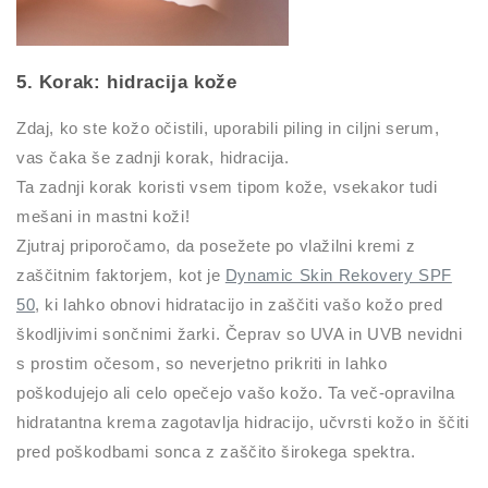
5. Korak: hidracija kože
Zdaj, ko ste kožo očistili, uporabili piling in ciljni serum,
vas čaka še zadnji korak, hidracija.
Ta zadnji korak koristi vsem tipom kože, vsekakor tudi
mešani in mastni koži!
Zjutraj priporočamo, da posežete po vlažilni kremi z
zaščitnim faktorjem, kot je
Dynamic Skin Rekovery SPF
50
, ki lahko obnovi hidratacijo in zaščiti vašo kožo pred
škodljivimi sončnimi žarki. Čeprav so UVA in UVB nevidni
s prostim očesom, so neverjetno prikriti in lahko
poškodujejo ali celo opečejo vašo kožo. Ta več-opravilna
hidratantna krema zagotavlja hidracijo, učvrsti kožo in ščiti
pred poškodbami sonca z zaščito širokega spektra.