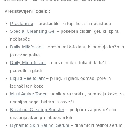
Predstavljeni izdelki:
Precleanse
– predčistilo, ki topi ličila in nečistoče
Special Cleansing Gel
– poseben čistilni gel, ki izpira
nečistoče
Daily Milkfoliant
– dnevni milk-foliant, ki pomirja kožo in
jo nežno polira
Daily Microfoliant
– dnevni mikro-foliant, ki lušči,
posvetli in gladi
Liquid Peelfoliant
– piling, ki gladi, odmaši pore in
izenači ten kože
Multi Active Toner
– tonik v razpršilu, pripravlja kožo za
nadaljno nego, hidrira in osveži
Breakout Clearing Booster
– podpora za pospešeno
čiščenje aken pri mladostnikih
Dynamic Skin Retinol Serum
– dinamični retinol serum,