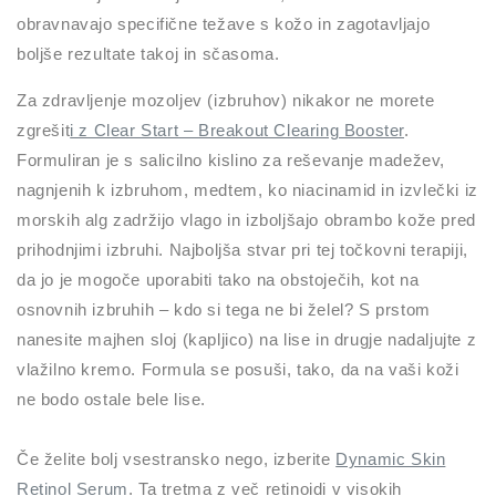
obravnavajo specifične težave s kožo in zagotavljajo
boljše rezultate takoj in sčasoma.
Za zdravljenje mozoljev (izbruhov) nikakor ne morete
zgrešit
i z Clear Start – Breakout Clearing Booster
.
Formuliran je s salicilno kislino za reševanje madežev,
nagnjenih k izbruhom, medtem, ko niacinamid in izvlečki iz
morskih alg zadržijo vlago in izboljšajo obrambo kože pred
prihodnjimi izbruhi. Najboljša stvar pri tej točkovni terapiji,
da jo je mogoče uporabiti tako na obstoječih, kot na
osnovnih izbruhih – kdo si tega ne bi želel? S prstom
nanesite majhen sloj (kapljico) na lise in drugje nadaljujte z
vlažilno kremo. Formula se posuši, tako, da na vaši koži
ne bodo ostale bele lise.
Če želite bolj vsestransko nego, izberite
Dynamic Skin
Retinol Serum
. Ta tretma z več retinoidi v visokih