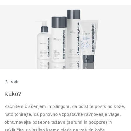
deli
Kako?
Začnite s čiščenjem in pilingom, da očistite površino kože,
nato tonirajte, da ponovno vzpostavite ravnovesje vlage,
obravnavajte posebne težave (serumi in podpore) in
zaključite z vlažilno kremo glede na vaš tip kože.