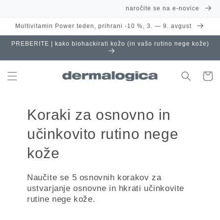
Preskoči
naročite se na e-novice
na
vsebino
Multivitamin Power teden, prihrani -10 %, 3. — 9. avgust
PREBERITE | kako biohackirati kožo (in vašo rutino nege kože)
Košaric
Koraki za osnovno in
učinkovito rutino nege
kože
Naučite se 5 osnovnih korakov za
ustvarjanje osnovne in hkrati učinkovite
rutine nege kože.