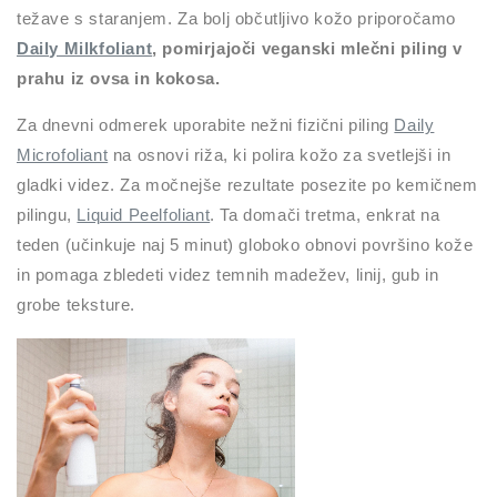
težave s staranjem. Za bolj občutljivo kožo priporočamo
Daily Milkfoliant
, pomirjajoči veganski mlečni piling v
prahu iz ovsa in kokosa.
Za dnevni odmerek uporabite nežni fizični piling
Daily
Microfoliant
na osnovi riža, ki polira kožo za svetlejši in
gladki videz. Za močnejše rezultate posezite po kemičnem
pilingu,
Liquid Peelfoliant
. Ta domači tretma, enkrat na
teden (učinkuje naj 5 minut) globoko obnovi površino kože
in pomaga zbledeti videz temnih madežev, linij, gub in
grobe teksture.