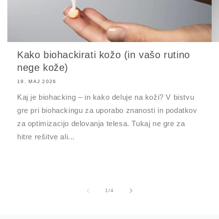
Kako biohackirati kožo (in vašo rutino
nege kože)
19. MAJ 2026
Kaj je biohacking – in kako deluje na koži? V bistvu
gre pri biohackingu za uporabo znanosti in podatkov
za optimizacijo delovanja telesa. Tukaj ne gre za
hitre rešitve ali...
od
1
/
4