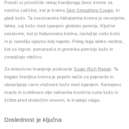
Ponoči si privoščite nekaj hranljivega (brez kreme za
sončno zaščito), kot je krema
Skin Smoothing Cream
, ki
gladi kožo. Ta vsestranska hidratantna krema je neverjetno
lahka, saj kožo med spanjem globoko pomirja. Ključne
sestavine, kot je hialuronska kislina, navlažijo vašo kožo
in jo naredijo opazno bolj napeto. Poleg tega lahko rastline,
kot so ingver, pomaranča in grenivka pomirijo kožo in
zmanjšajo rdečico.
Za intenzivno hranjenje poskusite
Super Rich Repair
. Ta
bogato hranljiva krema je popoln način za popravilo in
obnavljanje ravni vlažnosti kože med spanjem. Karitejevo
maslo in svetlinovo olje nahranita kronično suho kožo in
ščitita pred dražečimi snovmi, ki kradejo vlago.
Doslednost je ključna