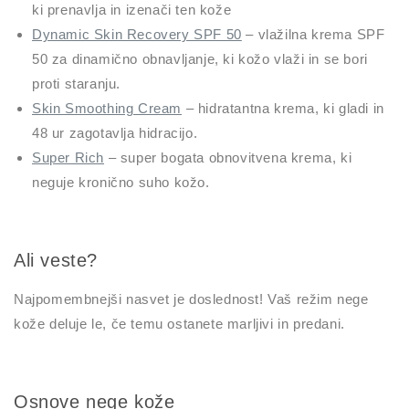
ki prenavlja in izenači ten kože
Dynamic Skin Recovery SPF 50
– vlažilna krema SPF
50 za dinamično obnavljanje, ki kožo vlaži in se bori
proti staranju.
Skin Smoothing Cream
– hidratantna krema, ki gladi in
48 ur zagotavlja hidracijo.
Super Rich
– super bogata obnovitvena krema, ki
neguje kronično suho kožo.
Ali veste?
Najpomembnejši nasvet je doslednost! Vaš režim nege
kože deluje le, če temu ostanete marljivi in predani.
Osnove nege kože