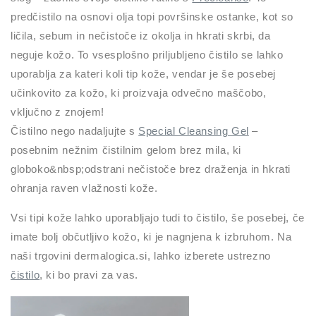
predčistilo na osnovi olja topi površinske ostanke, kot so
ličila, sebum in nečistoče iz okolja in hkrati skrbi, da
neguje kožo. To vsesplošno priljubljeno čistilo se lahko
uporablja za kateri koli tip kože, vendar je še posebej
učinkovito za kožo, ki proizvaja odvečno maščobo,
vključno z znojem!
Čistilno nego nadaljujte s
Special Cleansing Gel
–
posebnim nežnim čistilnim gelom brez mila, ki
globoko&nbsp;odstrani nečistoče brez draženja in hkrati
ohranja raven vlažnosti kože.
Vsi tipi kože lahko uporabljajo tudi to čistilo, še posebej, če
imate bolj občutljivo kožo, ki je nagnjena k izbruhom. Na
naši trgovini dermalogica.si, lahko izberete ustrezno
čistilo
, ki bo pravi za vas.