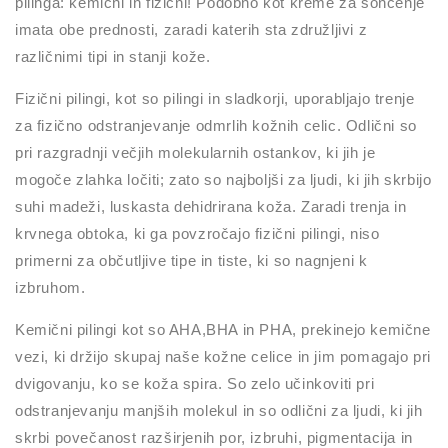
pilinga: kemični in fizični! Podobno kot kreme za sončenje
imata obe prednosti, zaradi katerih sta združljivi z
različnimi tipi in stanji kože.
Fizični pilingi, kot so pilingi in sladkorji, uporabljajo trenje
za fizično odstranjevanje odmrlih kožnih celic. Odlični so
pri razgradnji večjih molekularnih ostankov, ki jih je
mogoče zlahka ločiti; zato so najboljši za ljudi, ki jih skrbijo
suhi madeži, luskasta dehidrirana koža. Zaradi trenja in
krvnega obtoka, ki ga povzročajo fizični pilingi, niso
primerni za občutljive tipe in tiste, ki so nagnjeni k
izbruhom.
Kemični pilingi kot so AHA,BHA in PHA, prekinejo kemične
vezi, ki držijo skupaj naše kožne celice in jim pomagajo pri
dvigovanju, ko se koža spira. So zelo učinkoviti pri
odstranjevanju manjših molekul in so odlični za ljudi, ki jih
skrbi povečanost razširjenih por, izbruhi, pigmentacija in