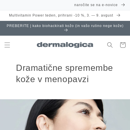
Preskoči
naročite se na e-novice
na
vsebino
Multivitamin Power teden, prihrani -10 %, 3. — 9. avgust
PREBERITE | kako biohackirati kožo (in vašo rutino nege kože)
Košaric
Dramatične spremembe
kože v menopavzi