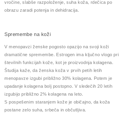
vročine, slabše razpoloženje, suha koža, rdečica po
obrazu zaradi potenja in dehidracija.
Spremembe na koži
V menopavzi ženske pogosto opazijo na svoji koži
dramatične spremembe. Estrogen ima ključno vlogo pri
številnih funkcijah kože, kot je proizvodnja kolagena.
Študija kaže, da ženska koža v prvih petih letih
menopavze izgubi približno 30% kolagena. Potem je
upadanje kolagena bolj postopno. V sledečih 20 letih
izgubijo približno 2% kolagena na leto.
S pospešenim staranjem kože je običajno, da koža
postane zelo suha, srbeča in občutljiva.