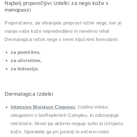
Najbolj priporočljivi izdelki za nego kože v
menopavzi
Priporočamo, da ohranjate preprost režim nege, ker je
stanje vaše kože nepredvidljivo in nenehno niha!
Dermalogica režim nege s tremi ključnimi formulami:
za pomiritev,
za učvrstitev,
za hidracijo.
Dermalogica Izdelki
Intensive Moisture Cleanser,
čistilno mleko,
obogateno s bioReplenish Complex, ki odstranjuje
nečistoče, hkrati pa aktivno neguje suho in izčrpano
kožo. Uporabite ga pri jutranji in večerni rutini.