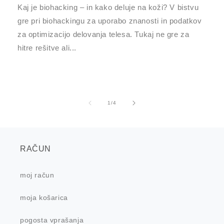
Kaj je biohacking – in kako deluje na koži? V bistvu
gre pri biohackingu za uporabo znanosti in podatkov
za optimizacijo delovanja telesa. Tukaj ne gre za
hitre rešitve ali...
od
1
/
4
RAČUN
moj račun
moja košarica
pogosta vprašanja